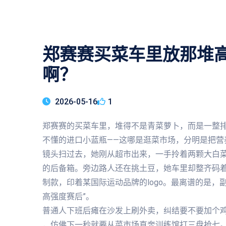
郑赛赛买菜车里放那堆
啊？
2026-05-16
1
郑赛赛的买菜车里，堆得不是青菜萝卜，而是一整
不懂的进口小蓝瓶——这哪是逛菜市场，分明是把营
镜头扫过去，她刚从超市出来，一手拎着两颗大白
的后备箱。旁边路人还在挑土豆，她车里却整齐码
制款，印着某国际运动品牌的logo。最离谱的是，
高强度赛后”。
普通人下班后瘫在沙发上刷外卖，纠结要不要加个鸡
，仿佛下一秒就要从菜市场直奔训练馆打三盘抢七