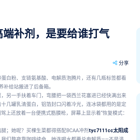
高端补剂，是要给谁打气
分享
排蛋白粉、支链氨基酸、电解质泡腾片，还有几瓶标签都看
养补给站搬进了后备箱。
菜，另一手扶着车门，弯腰把一袋西兰花塞进已经快满出来
着十几罐乳清蛋白，铝箔封口闪着冷光，连冰袋都用的是定
副驾上还放着一台便携式筋膜枪，屏幕上显示着“恢复模式：
腿；她呢？买棵生菜都得搭配BCAA冲剂
tyc7111cc太阳成
。我们熬夜靠咖啡续命，她连喝水都要兑电解质——不是渴，