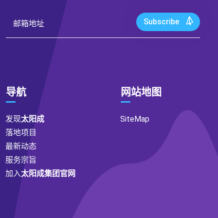
Subscribe
导航
网站地图
发现
太阳成
SiteMap
落地项目
最新动态
服务宗旨
加入
太阳成集团官网