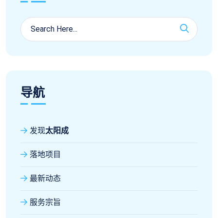
导航
发现
太阳成
落地项目
最新动态
服务宗旨