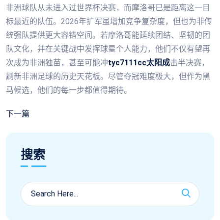
非洲球队从未进入过世界杯决赛，而摩洛哥已是距离这一目
标最近的队伍。2026年扩军虽增加竞争复杂度，但也为非传
统强队提供更大容错空间。若摩洛哥能延续团结、坚韧的团
队文化，并在关键战中发挥球星个人能力，他们不仅有望再
次成为非洲独苗，甚至可能冲
tyc7111cc太阳成
击半决赛，
刷新非洲足球的历史天花板。尽管夺冠难度极大，但作为黑
马候选，他们的每一步都值得期待。
下一篇
搜索