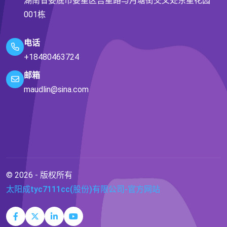
湖南省娄底市娄星区吉星路与月塘街交叉处东星花园
001栋
电话
+18480463724
邮箱
maudlin@sina.com
© 2026 - 版权所有
太阳成tyc7111cc(股份)有限公司-官方网站