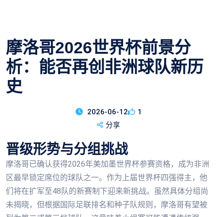
摩洛哥2026世界杯前景分
析：能否再创非洲球队新历
史
2026-06-12
1
分享
晋级形势与分组挑战
摩洛哥已确认获得2026年美加墨世界杯参赛资格，成为非洲
区最早锁定席位的球队之一。作为上届世界杯四强得主，他
们将在扩军至48队的新赛制下迎来新挑战。虽然具体分组尚
未揭晓，但根据国际足联排名和种子队规则，摩洛哥有望被