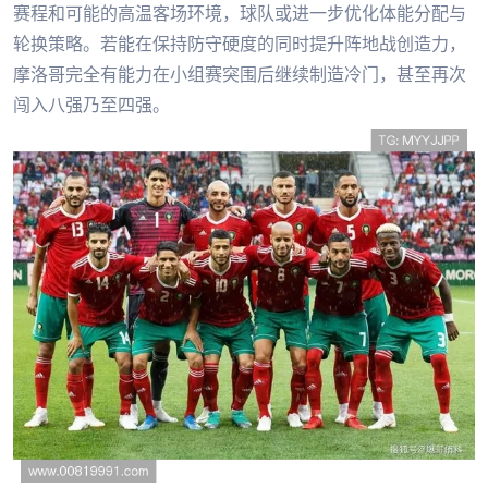
赛程和可能的高温客场环境，球队或进一步优化体能分配与
轮换策略。若能在保持防守硬度的同时提升阵地战创造力，
摩洛哥完全有能力在小组赛突围后继续制造冷门，甚至再次
闯入八强乃至四强。