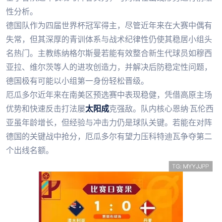
性分析。
德国队作为四届世界杯冠军得主，尽管近年来在大赛中偶有
失常，但其深厚的青训体系与战术纪律性仍使其稳居小组头
名热门。主教练纳格尔斯曼若能有效整合新生代球员如穆西
亚拉、维尔茨等人的进攻创造力，并解决后防稳定性问题，
德国极有可能以小组第一身份轻松晋级。
厄瓜多尔近年来在南美区预选赛中表现稳健，凭借高原主场
优势和快速反击打法屡
太阳成
克强敌。队内核心恩纳·瓦伦西
亚虽年龄增长，但经验与冲击力仍是球队关键。若能在对阵
德国的关键战中抢分，厄瓜多尔有望力压科特迪瓦争夺第二
个出线名额。