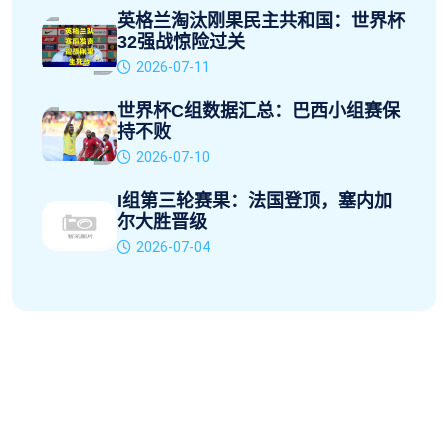
英格兰淘汰刚果民主共和国：世界杯
32强战惊险过关
2026-07-11
世界杯C组数据汇总：巴西小组赛保
持不败
2026-07-10
I组第三轮赛果：法国登顶，塞内加
尔大胜晋级
2026-07-04