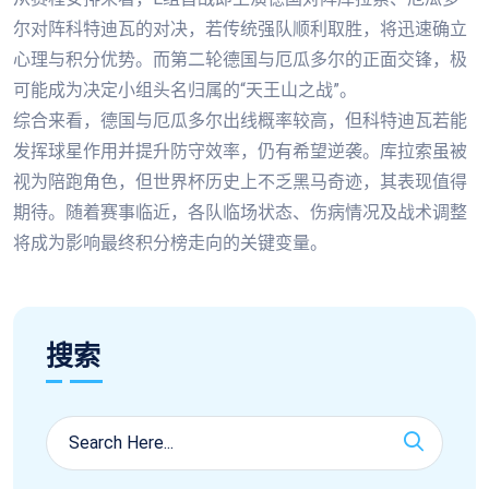
尔对阵科特迪瓦的对决，若传统强队顺利取胜，将迅速确立
心理与积分优势。而第二轮德国与厄瓜多尔的正面交锋，极
可能成为决定小组头名归属的“天王山之战”。
综合来看，德国与厄瓜多尔出线概率较高，但科特迪瓦若能
发挥球星作用并提升防守效率，仍有希望逆袭。库拉索虽被
视为陪跑角色，但世界杯历史上不乏黑马奇迹，其表现值得
期待。随着赛事临近，各队临场状态、伤病情况及战术调整
将成为影响最终积分榜走向的关键变量。
搜索