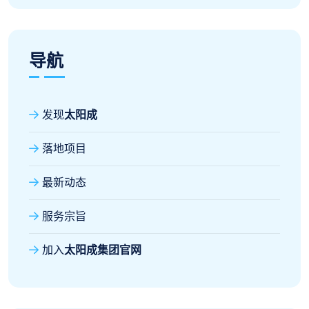
导航
发现
太阳成
落地项目
最新动态
服务宗旨
加入
太阳成集团官网