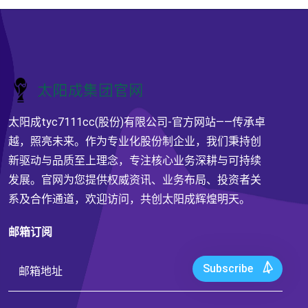
太阳成tyc7111cc(股份)有限公司-官方网站——传承卓
越，照亮未来。作为专业化股份制企业，我们秉持创
新驱动与品质至上理念，专注核心业务深耕与可持续
发展。官网为您提供权威资讯、业务布局、投资者关
系及合作通道，欢迎访问，共创太阳成辉煌明天。
邮箱订阅
Subscribe