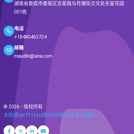
湖南省娄底市娄星区吉星路与月塘街交叉处东星花园
001栋
电话
+18480463724
邮箱
maudlin@sina.com
© 2026 - 版权所有
太阳成tyc7111cc(股份)有限公司-官方网站