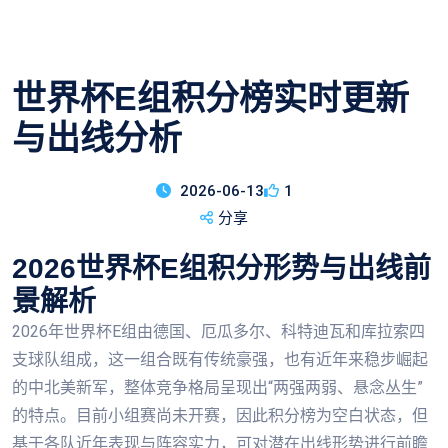
世界杯E组积分榜实时更新
与出线分析
2026-06-13
1
分享
2026世界杯E组积分形势与出线前
景解析
2026年世界杯E组由德国、厄瓜多尔、科特迪瓦和库拉索四
支球队组成，这一组合既有传统豪强，也有近年来稳步崛起
的中北美新军，整体竞争格局呈现出“两强两弱、悬念丛生”
的特点。目前小组赛尚未开赛，因此积分榜为空白状态，但
基于各队近年表现与阵容实力，可对潜在出线形势进行前瞻