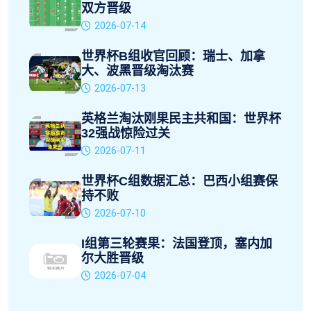
双方晋级
2026-07-14
世界杯B组收官回顾：瑞士、加拿
大、波黑晋级淘汰赛
2026-07-13
英格兰淘汰刚果民主共和国：世界杯
32强战惊险过关
2026-07-11
世界杯C组数据汇总：巴西小组赛保
持不败
2026-07-10
I组第三轮赛果：法国登顶，塞内加
尔大胜晋级
2026-07-04