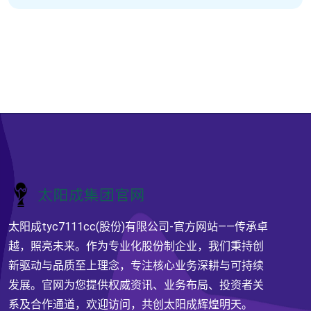
太阳成tyc7111cc(股份)有限公司-官方网站——传承卓
越，照亮未来。作为专业化股份制企业，我们秉持创
新驱动与品质至上理念，专注核心业务深耕与可持续
发展。官网为您提供权威资讯、业务布局、投资者关
系及合作通道，欢迎访问，共创太阳成辉煌明天。