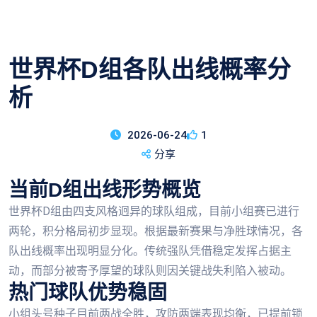
世界杯D组各队出线概率分
析
2026-06-24
1
分享
当前D组出线形势概览
世界杯D组由四支风格迥异的球队组成，目前小组赛已进行
两轮，积分格局初步显现。根据最新赛果与净胜球情况，各
队出线概率出现明显分化。传统强队凭借稳定发挥占据主
动，而部分被寄予厚望的球队则因关键战失利陷入被动。
热门球队优势稳固
小组头号种子目前两战全胜，攻防两端表现均衡，已提前锁