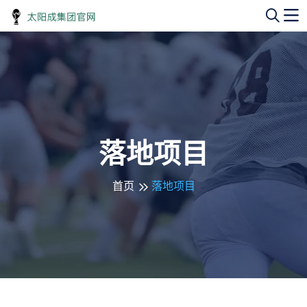
落地项目
首页
落地项目