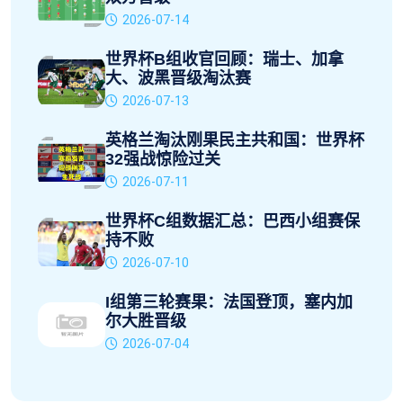
2026-07-14
世界杯B组收官回顾：瑞士、加拿
大、波黑晋级淘汰赛
2026-07-13
英格兰淘汰刚果民主共和国：世界杯
32强战惊险过关
2026-07-11
世界杯C组数据汇总：巴西小组赛保
持不败
2026-07-10
I组第三轮赛果：法国登顶，塞内加
尔大胜晋级
2026-07-04