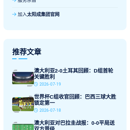
服务宗旨
加入
太阳成集团官网
推荐文章
澳大利亚2-0土耳其回顾：D组首轮
关键胜利
2026-07-19
世界杯C组收官回顾：巴西三球大胜
锁定第一
2026-07-18
澳大利亚对巴拉圭战报：0-0平局送
双方晋级