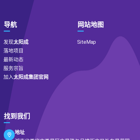
导航
网站地图
发现
太阳成
SiteMap
落地项目
最新动态
服务宗旨
加入
太阳成集团官网
找到我们
地址