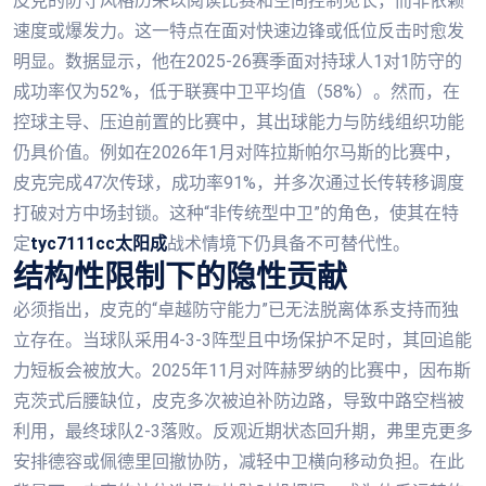
皮克的防守风格历来以阅读比赛和空间控制见长，而非依赖
速度或爆发力。这一特点在面对快速边锋或低位反击时愈发
明显。数据显示，他在2025-26赛季面对持球人1对1防守的
成功率仅为52%，低于联赛中卫平均值（58%）。然而，在
控球主导、压迫前置的比赛中，其出球能力与防线组织功能
仍具价值。例如在2026年1月对阵拉斯帕尔马斯的比赛中，
皮克完成47次传球，成功率91%，并多次通过长传转移调度
打破对方中场封锁。这种“非传统型中卫”的角色，使其在特
定
tyc7111cc太阳成
战术情境下仍具备不可替代性。
结构性限制下的隐性贡献
必须指出，皮克的“卓越防守能力”已无法脱离体系支持而独
立存在。当球队采用4-3-3阵型且中场保护不足时，其回追能
力短板会被放大。2025年11月对阵赫罗纳的比赛中，因布斯
克茨式后腰缺位，皮克多次被迫补防边路，导致中路空档被
利用，最终球队2-3落败。反观近期状态回升期，弗里克更多
安排德容或佩德里回撤协防，减轻中卫横向移动负担。在此