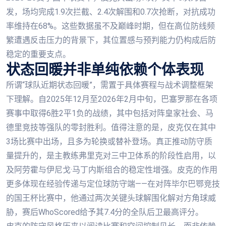
发，场均完成1.9次拦截、2.4次解围和0.7次抢断，对抗成功
率维持在68%。这些数据虽不及巅峰时期，但在高位防线频
繁遭遇反击压力的背景下，其位置感与预判能力仍构成后防
稳定的重要支点。
状态回暖并非单纯依赖个体表现
所谓“球队近期状态回暖”，需置于具体赛程与战术调整框架
下理解。自2025年12月至2026年2月中旬，巴塞罗那在各项
赛事中取得6胜2平1负的战绩，其中包括对阵皇家社会、马
德里竞技等强队的零封胜利。值得注意的是，皮克仅在其中
3场比赛中出场，且多为轮换或替补登场。真正推动防守质
量提升的，是主教练弗里克对三中卫体系的阶段性启用，以
及阿劳霍与伊尼戈·马丁内斯组合的稳定性增强。皮克的作用
更多体现在经验传递与定位球防守端——在对阵毕尔巴鄂竞技
的国王杯比赛中，他通过两次关键头球解围化解对方角球威
胁，赛后WhoScored给予其7.4分的全队后卫最高评分。