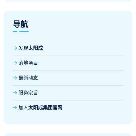
导航
发现
太阳成
落地项目
最新动态
服务宗旨
加入
太阳成集团官网