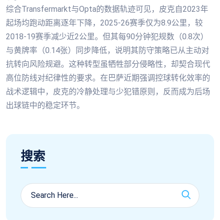
综合Transfermarkt与Opta的数据轨迹可见，皮克自2023年
起场均跑动距离逐年下降，2025-26赛季仅为8.9公里，较
2018-19赛季减少近2公里。但其每90分钟犯规数（0.8次）
与黄牌率（0.14张）同步降低，说明其防守策略已从主动对
抗转向风险规避。这种转型虽牺牲部分侵略性，却契合现代
高位防线对纪律性的要求。在巴萨近期强调控球转化效率的
战术逻辑中，皮克的冷静处理与少犯错原则，反而成为后场
出球链中的稳定环节。
搜索