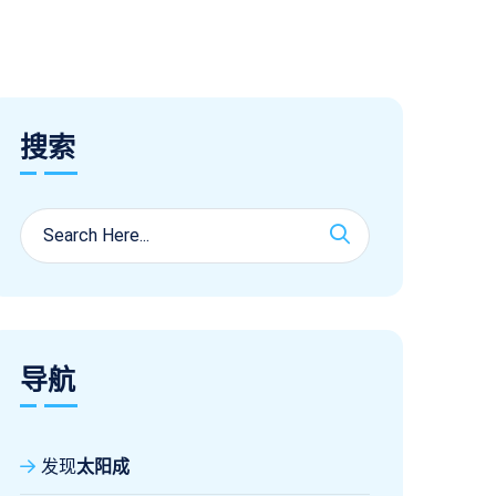
搜索
导航
发现
太阳成