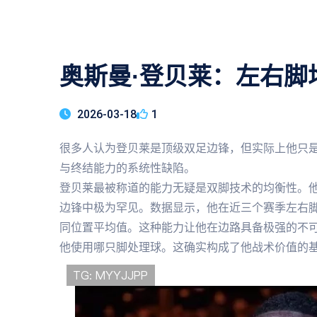
奥斯曼·登贝莱：左右脚
2026-03-18
1
很多人认为登贝莱是顶级双足边锋，但实际上他只
与终结能力的系统性缺陷。
登贝莱最被称道的能力无疑是双脚技术的均衡性。
边锋中极为罕见。数据显示，他在近三个赛季左右脚触
同位置平均值。这种能力让他在边路具备极强的不
他使用哪只脚处理球。这确实构成了他战术价值的