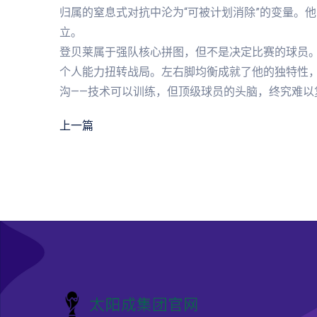
归属的窒息式对抗中沦为“可被计划消除”的变量。
立。
登贝莱属于强队核心拼图，但不是决定比赛的球员
个人能力扭转战局。左右脚均衡成就了他的独特性
沟——技术可以训练，但顶级球员的头脑，终究难以
上一篇