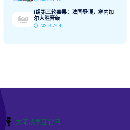
I组第三轮赛果：法国登顶，塞内加
尔大胜晋级
2026-07-04