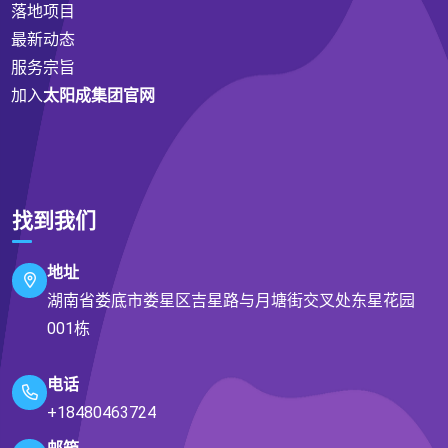
落地项目
最新动态
服务宗旨
加入
太阳成集团官网
找到我们
地址
湖南省娄底市娄星区吉星路与月塘街交叉处东星花园
001栋
电话
+18480463724