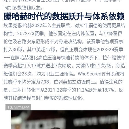
同期多数锋线队友。
滕哈赫时代的数据跃升与体系依赖
埃里克·滕哈赫2022年入主曼联后，对拉什福德的使用更具结
构性。2022-23赛季，他被固定在左内锋位置，与中锋霍伊
伦德及右路安东尼形成不对称进攻结构。该赛季他各项赛事
打入30球，其中英超17球，但真正质变体现在2023-24赛季
——在滕哈赫强化高位压迫与快速转换的体系下，拉什福德单
赛季英超打入17球并送出7次助攻，关键传球2.1次/场，创造
绝佳机会23次，均为职业生涯新高。WhoScored评分系统将
其赛季平均分定为7.38，位列英超左边锋前三。值得注意的
是，其射门转化率从2021-22赛季的11.2%跃升至18.7%，反
映其终结选择与射门精度的系统性优化。