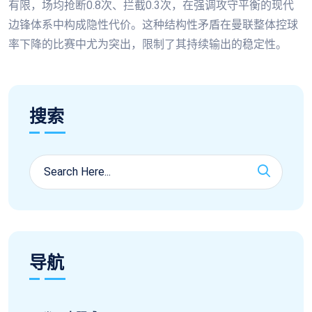
有限，场均抢断0.8次、拦截0.3次，在强调攻守平衡的现代
边锋体系中构成隐性代价。这种结构性矛盾在曼联整体控球
率下降的比赛中尤为突出，限制了其持续输出的稳定性。
搜索
导航