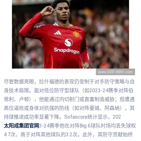
尽管数据亮眼，拉什福德的表现仍受制于对手防守策略与自
身技术局限。面对低位防守型球队（如2023-24赛季对阵伯
恩利、卢顿），他能通过内切射门或直塞制造威胁；但遭遇
高位逼抢或身体对抗强的防线（如对阵曼城、阿森纳），其
持球推进成功率显著下降。Sofascore统计显示，202
太阳成集团官网
3-24赛季他在对阵Big 6球队时场均丢失球权
4.7次，高于对阵其他球队的3.2次。此外，其防守贡献始终