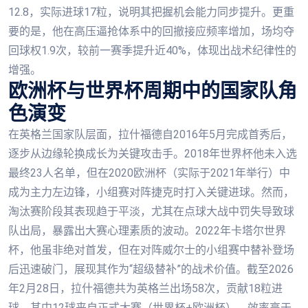
12.8，实际进球17粒，说明其把握机会能力同步提升。更重
要的是，他在高压逼抢体系中的回撤接应频率增加，场均夺
回球权1.9次，较前一赛季提升近40%，体现出战术纪律性的
增强。
欧洲杯与世界杯周期中的国家队角
色演变
在英格兰国家队层面，拉什福德自2016年5月完成首秀后，
逐步从边缘轮换成长为关键攻击手。2018年世界杯他未入选
最终23人名单，但在2020欧洲杯（实际于2021年举行）中
成为主力左边锋，小组赛对阵捷克时打入关键进球。然而，
淘汰赛阶段其表现趋于平淡，尤其在点球大战中罚失导致球
队出局，暴露出大赛心理素质的波动。2022年卡塔尔世界
杯，他虽非绝对首发，但在对阵威尔士的小组赛中替补登场
后迅速破门，展现其作为“超级替补”的战术价值。截至2026
年2月28日，拉什福德共为英格兰出场58次，贡献18粒进
球，其中12球来自正式大赛（世界杯+欧洲杯），效率高于