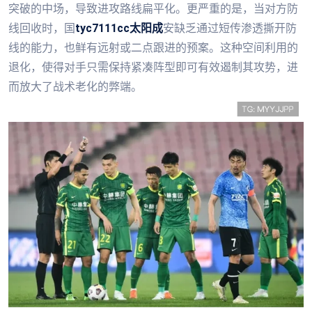
突破的中场，导致进攻路线扁平化。更严重的是，当对方防
线回收时，国
tyc7111cc太阳成
安缺乏通过短传渗透撕开防
线的能力，也鲜有远射或二点跟进的预案。这种空间利用的
退化，使得对手只需保持紧凑阵型即可有效遏制其攻势，进
而放大了战术老化的弊端。