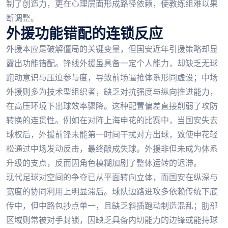
制了创造力，更在心理层面形成路径依赖，使教练组难以果
断调整。
外援功能错配的连锁反应
外援本应是破解僵局的关键变量，但国安近年引援策略却显
露出功能错配。锋线外援虽具备一定个人能力，却缺乏无球
跑动意识与压迫参与度，导致前场逼抢体系形同虚设；中场
外援则多为技术型组织者，缺乏对抗强度与纵向推进能力，
在高压环境下出球效率骤降。这种配置偏差直接削弱了攻防
转换的连贯性。例如在对阵上海申花的比赛中，当国安失去
球权后，外援前锋未能第一时间干扰对方出球，致使申花轻
松通过中场发动反击，最终酿成失球。外援非但未成为体系
升级的支点，反而因角色模糊加剧了整体运转的迟滞。
现代足球对空间的争夺已从平面转向立体，而国安在纵深与
宽度的协同利用上明显滞后。球队边路进攻多依赖传统下底
传中，但中路包抄点单一，且缺乏斜插跑动制造混乱；肋部
区域则常被对手封锁，因缺乏具备内切能力的边锋或能持球