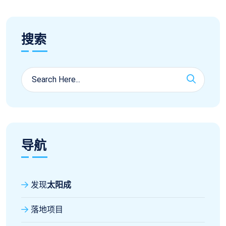
搜索
导航
发现
太阳成
落地项目