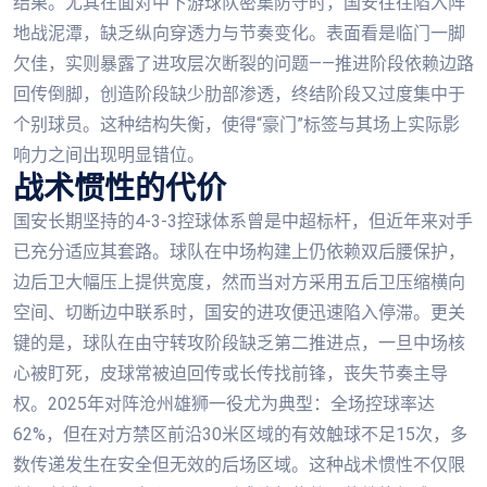
结果。尤其在面对中下游球队密集防守时，国安往往陷入阵
地战泥潭，缺乏纵向穿透力与节奏变化。表面看是临门一脚
欠佳，实则暴露了进攻层次断裂的问题——推进阶段依赖边路
回传倒脚，创造阶段缺少肋部渗透，终结阶段又过度集中于
个别球员。这种结构失衡，使得“豪门”标签与其场上实际影
响力之间出现明显错位。
战术惯性的代价
国安长期坚持的4-3-3控球体系曾是中超标杆，但近年来对手
已充分适应其套路。球队在中场构建上仍依赖双后腰保护，
边后卫大幅压上提供宽度，然而当对方采用五后卫压缩横向
空间、切断边中联系时，国安的进攻便迅速陷入停滞。更关
键的是，球队在由守转攻阶段缺乏第二推进点，一旦中场核
心被盯死，皮球常被迫回传或长传找前锋，丧失节奏主导
权。2025年对阵沧州雄狮一役尤为典型：全场控球率达
62%，但在对方禁区前沿30米区域的有效触球不足15次，多
数传递发生在安全但无效的后场区域。这种战术惯性不仅限