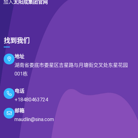
加入
太阳成集团官网
找到我们
地址
湖南省娄底市娄星区吉星路与月塘街交叉处东星花园
001栋
电话
+18480463724
邮箱
maudlin@sina.com