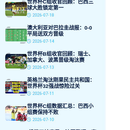
世界杯C组收官回顾：巴西三
球大胜锁定第一
2026-07-18
澳大利亚对巴拉圭战报：0-0
平局送双方晋级
2026-07-14
世界杯B组收官回顾：瑞士、
加拿大、波黑晋级淘汰赛
2026-07-13
英格兰淘汰刚果民主共和国：
世界杯32强战惊险过关
2026-07-11
世界杯C组数据汇总：巴西小
组赛保持不败
2026-07-10