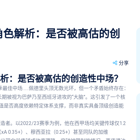
角色解析：是否被高估的创
分享
析：是否被高估的创造性中场？
赛季最佳中场……佩德里头顶无数光环，但一个矛盾始终存在：
长期被视为巴萨乃至西班牙进攻的“大脑”。这引发了一个核
价值是否高度依赖特定体系支撑，而非真实具备顶级创造能
者。以2022/23赛季为例，他在西甲场均关键传球仅1.2
A 0.35+）、穆西亚拉（0.25+）甚至同队的加维