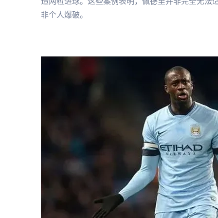
造两粒进球。这些案例表明，佩德里并非完全无法
非个人爆破。