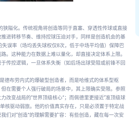
定义的狭隘化。传统视角将创造等同于直塞、穿透性传球或直接
效推进转移节奏、维持控球压迫对手，同样是创造机会的基
低的失误率（场均丢失球权仅8次，低于中场平均值）保障巴
线路。这种能力在数据上难以量化，却直接决定体系上限。
嵌于传控逻辑，一旦体系失衡（如后场出球受阻或前锋不回
不是德布劳内式的爆破型创造者，而是哈维式的体系型枢
；但在需要个人强行破局的场景中，其上限确实受限。参照
力改变战局的“世界顶级核心”；而佩德里更接近“准顶级球
难以单核驱动弱旅。他的价值真实存在，只是必须置于特定战
我们对“创造”的理解需要扩容：有些创造，藏在每一次安