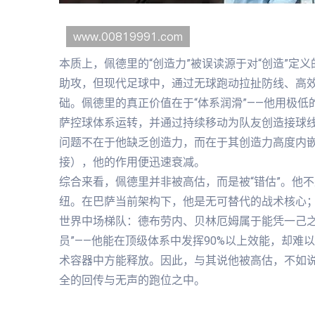
本质上，佩德里的“创造力”被误读源于对“创造”
助攻，但现代足球中，通过无球跑动拉扯防线、高
础。佩德里的真正价值在于“体系润滑”——他用极
萨控球体系运转，并通过持续移动为队友创造接球
问题不在于他缺乏创造力，而在于其创造力高度内
接），他的作用便迅速衰减。
综合来看，佩德里并非被高估，而是被“错估”。他
纽。在巴萨当前架构下，他是无可替代的战术核心
世界中场梯队：德布劳内、贝林厄姆属于能凭一己之
员”——他能在顶级体系中发挥90%以上效能，却
术容器中方能释放。因此，与其说他被高估，不如说
全的回传与无声的跑位之中。