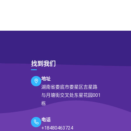
找到我们
地址
湖南省娄底市娄星区吉星路
与月塘街交叉处东星花园001
栋
电话
+18480463724