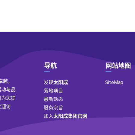
导航
网站地图
承卓越，
发现
太阳成
SiteMap
驱动与品
落地项目
网为您提
最新动态
欢迎访
服务宗旨
加入
太阳成集团官网