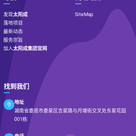
发现
太阳成
SiteMap
落地项目
最新动态
服务宗旨
加入
太阳成集团官网
找到我们
地址
湖南省娄底市娄星区吉星路与月塘街交叉处东星花园
001栋