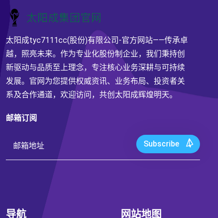
太阳成tyc7111cc(股份)有限公司-官方网站——传承卓
越，照亮未来。作为专业化股份制企业，我们秉持创
新驱动与品质至上理念，专注核心业务深耕与可持续
发展。官网为您提供权威资讯、业务布局、投资者关
系及合作通道，欢迎访问，共创太阳成辉煌明天。
邮箱订阅
Subscribe
导航
网站地图