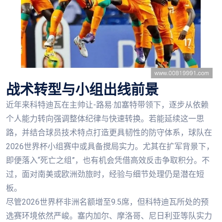
战术转型与小组出线前景
近年来科特迪瓦在主帅让-路易·加塞特带领下，逐步从依赖
个人能力转向强调整体纪律与快速转换。若能延续这一思
路，并结合球员技术特点打造更具韧性的防守体系，球队在
2026世界杯小组赛中或具备搅局实力。尤其在扩军背景下，
即便落入“死亡之组”，也有机会凭借高效反击争取积分。不
过，面对南美或欧洲劲旅时，经验与细节处理仍是潜在短
板。
尽管2026世界杯非洲名额增至9.5席，但科特迪瓦所处的预
选赛环境依然严峻。塞内加尔、摩洛哥、尼日利亚等队实力