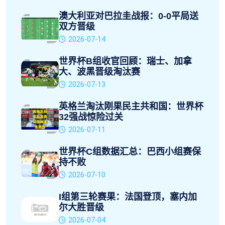
澳大利亚对巴拉圭战报：0-0平局送
双方晋级
2026-07-14
世界杯B组收官回顾：瑞士、加拿
大、波黑晋级淘汰赛
2026-07-13
英格兰淘汰刚果民主共和国：世界杯
32强战惊险过关
2026-07-11
世界杯C组数据汇总：巴西小组赛保
持不败
2026-07-10
I组第三轮赛果：法国登顶，塞内加
尔大胜晋级
2026-07-04