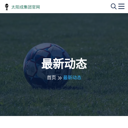
最新动态
首页
最新动态