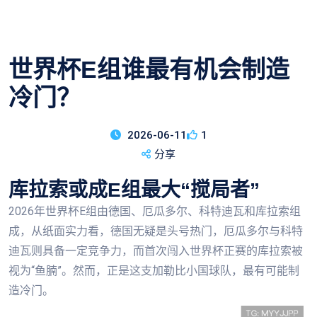
世界杯E组谁最有机会制造
冷门？
2026-06-11
1
分享
库拉索或成E组最大“搅局者”
2026年世界杯E组由德国、厄瓜多尔、科特迪瓦和库拉索组
成，从纸面实力看，德国无疑是头号热门，厄瓜多尔与科特
迪瓦则具备一定竞争力，而首次闯入世界杯正赛的库拉索被
视为“鱼腩”。然而，正是这支加勒比小国球队，最有可能制
造冷门。