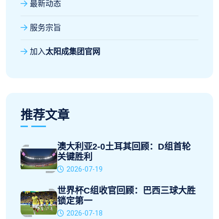
最新动态
服务宗旨
加入
太阳成集团官网
推荐文章
澳大利亚2-0土耳其回顾：D组首轮
关键胜利
2026-07-19
世界杯C组收官回顾：巴西三球大胜
锁定第一
2026-07-18