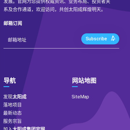
发展。官网为您提供权威资讯、业务布局、投资者关
系及合作通道，欢迎访问，共创太阳成辉煌明天。
邮箱订阅
Subscribe
导航
网站地图
发现
太阳成
SiteMap
落地项目
最新动态
服务宗旨
加入
太阳成集团官网