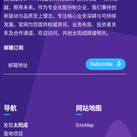
越，照亮未来。作为专业化股份制企业，我们秉持创
新驱动与品质至上理念，专注核心业务深耕与可持续
发展。官网为您提供权威资讯、业务布局、投资者关
系及合作通道，欢迎访问，共创太阳成辉煌明天。
邮箱订阅
Subscribe
导航
网站地图
发现
太阳成
SiteMap
落地项目