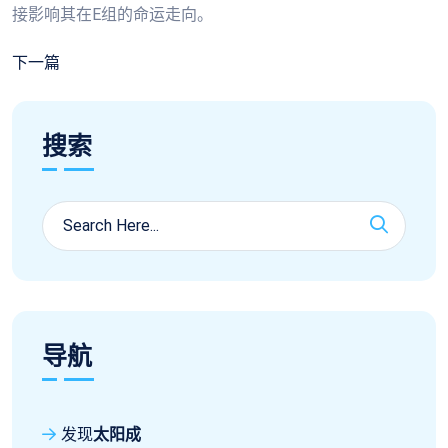
接影响其在E组的命运走向。
下一篇
搜索
导航
发现
太阳成