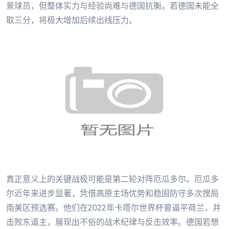
景球员，但整体实力与经验尚难与德国抗衡。若德国未能全
取三分，将极大增加后续出线压力。
真正意义上的关键战极可能是第二轮对阵厄瓜多尔。厄瓜多
尔近年来进步显著，凭借高原主场优势和稳固防守多次搅局
南美区预选赛。他们在2022年卡塔尔世界杯曾逼平荷兰，并
击败东道主，展现出不俗的战术纪律与反击效率。德国若想