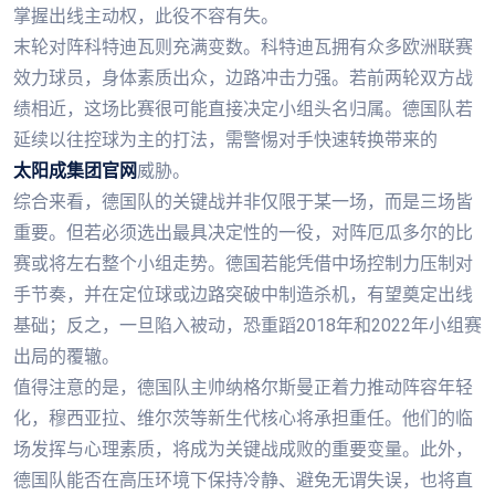
掌握出线主动权，此役不容有失。
末轮对阵科特迪瓦则充满变数。科特迪瓦拥有众多欧洲联赛
效力球员，身体素质出众，边路冲击力强。若前两轮双方战
绩相近，这场比赛很可能直接决定小组头名归属。德国队若
延续以往控球为主的打法，需警惕对手快速转换带来的
太阳成集团官网
威胁。
综合来看，德国队的关键战并非仅限于某一场，而是三场皆
重要。但若必须选出最具决定性的一役，对阵厄瓜多尔的比
赛或将左右整个小组走势。德国若能凭借中场控制力压制对
手节奏，并在定位球或边路突破中制造杀机，有望奠定出线
基础；反之，一旦陷入被动，恐重蹈2018年和2022年小组赛
出局的覆辙。
值得注意的是，德国队主帅纳格尔斯曼正着力推动阵容年轻
化，穆西亚拉、维尔茨等新生代核心将承担重任。他们的临
场发挥与心理素质，将成为关键战成败的重要变量。此外，
德国队能否在高压环境下保持冷静、避免无谓失误，也将直