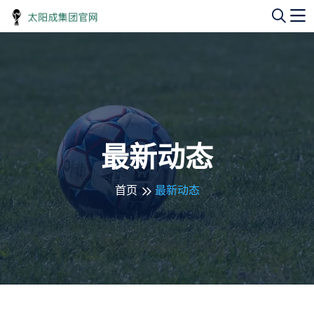
最新动态
首页
最新动态