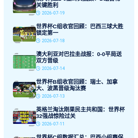
关键胜利
2026-07-19
世界杯C组收官回顾：巴西三球大胜
锁定第一
2026-07-18
澳大利亚对巴拉圭战报：0-0平局送
双方晋级
2026-07-14
世界杯B组收官回顾：瑞士、加拿
大、波黑晋级淘汰赛
2026-07-13
英格兰淘汰刚果民主共和国：世界杯
32强战惊险过关
2026-07-11
世界杯C组数据汇总：巴西小组赛保