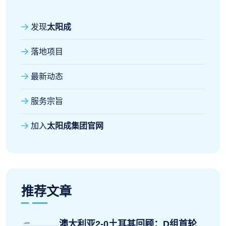
发现
太阳成
落地项目
最新动态
服务宗旨
加入
太阳成集团官网
推荐文章
澳大利亚2-0土耳其回顾：D组首轮