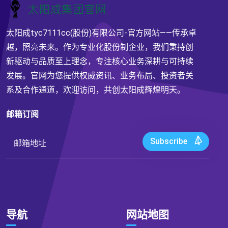
太阳成tyc7111cc(股份)有限公司-官方网站——传承卓
越，照亮未来。作为专业化股份制企业，我们秉持创
新驱动与品质至上理念，专注核心业务深耕与可持续
发展。官网为您提供权威资讯、业务布局、投资者关
系及合作通道，欢迎访问，共创太阳成辉煌明天。
邮箱订阅
Subscribe
导航
网站地图