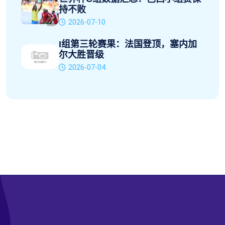
持不败
2026-07-10
I组第三轮赛果：法国登顶，塞内加
尔大胜晋级
2026-07-04