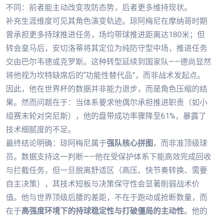
不同：前者能主动改变攻防态势，后者更多维持现状。
补充生涯维度可见其角色演变轨迹。琼阿梅尼在摩纳哥时期
曾承担更多持球推进任务，场均带球推进距离达180米；但
转会皇马后，安切洛蒂将其定位为纯防守型中场，推进任务
交由巴尔韦德或克罗斯。这种转型延续到国家队——德尚显然
将他视为坎特缺席后的“功能性替代品”，而非战术发起点。
因此，他在世界杯的数据并非能力退步，而是角色压缩的结
果。然而问题在于：当体系要求他偶尔承担推进职责（如小
组赛末轮对突尼斯），他的盘带成功率骤降至61%，暴露了
技术细腻度的不足。
最终结论明确：琼阿梅尼属于
强队核心拼图
，而非准顶级球
员。数据支持这一判断——他在受保护体系下能高效完成回收
与拦截任务，但一旦脱离舒适区（高压、快节奏转换、需要
自主决策），其技术短板与决策保守性会显著削弱战术价
值。他与世界顶级后腰的差距，不在于跑动或抢断数量，而
在于
高强度环境下的持球稳定性与打破僵局的主动性
。他的