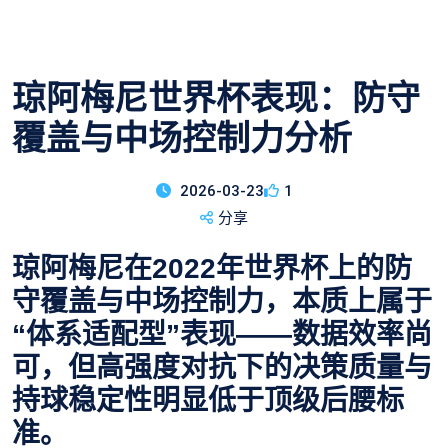
琼阿梅尼世界杯表现：防守
覆盖与中场控制力分析
2026-03-23
1
分享
琼阿梅尼在2022年世界杯上的防
守覆盖与中场控制力，本质上属于
“体系适配型”表现——数据效率尚
可，但高强度对抗下的决策质量与
持球稳定性明显低于顶级后腰标
准。