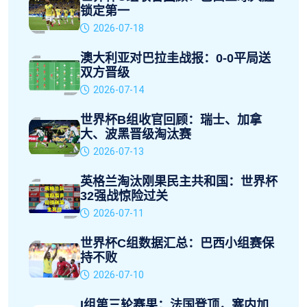
锁定第一
2026-07-18
澳大利亚对巴拉圭战报：0-0平局送
双方晋级
2026-07-14
世界杯B组收官回顾：瑞士、加拿
大、波黑晋级淘汰赛
2026-07-13
英格兰淘汰刚果民主共和国：世界杯
32强战惊险过关
2026-07-11
世界杯C组数据汇总：巴西小组赛保
持不败
2026-07-10
I组第三轮赛果：法国登顶，塞内加