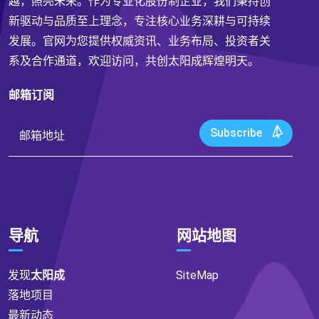
越，照亮未来。作为专业化股份制企业，我们秉持创
新驱动与品质至上理念，专注核心业务深耕与可持续
发展。官网为您提供权威资讯、业务布局、投资者关
系及合作通道，欢迎访问，共创太阳成辉煌明天。
邮箱订阅
Subscribe
导航
网站地图
发现
太阳成
SiteMap
落地项目
最新动态