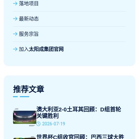
落地项目
最新动态
服务宗旨
加入
太阳成集团官网
推荐文章
澳大利亚2-0土耳其回顾：D组首轮
关键胜利
2026-07-19
世界杯C组收官回顾：巴西三球大胜