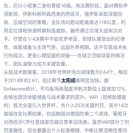
负，仍以小组第二身份晋级16强。淘汰赛阶段，面对拥有伊
涅斯塔、伊斯科和阿森西奥的西班牙，俄罗斯采取深度回
收、压缩空间的策略，全队场均跑动距离高达118公里，利
用定位球和快速转换制造威胁，最终通过点球大战淘汰对
手。尽管在1/4决赛中不敌克罗地亚，但球队展现出的纪律
性、体能储备与主场气势，远超外界预期。这不仅是战术执
行的成功，更是心理层面的突破——在缺乏顶级球星的情况
下，团队凝聚力成为关键变量。
从技战术数据看，2018年世界杯场均进球数为2.64个，略低
于2014年的2.67，但比赛节
太阳成
奏明显加快。据
Sofascore统计，平均每场高强度冲刺次数较上届增加12%，
反映出球员体能储备与战术要求的提升。VAR（视频助理裁
判）首次全面引入世界杯，共介入20次关键判罚，其中14次
直接改变比赛结果，包括韩国对德国的第二个进球、葡萄牙
对西班牙C罗任意球是否越位等争议场景。虽然VAR提升了判
罚准确性，但也暴露出介入标准模糊、中断比赛流畅性等问