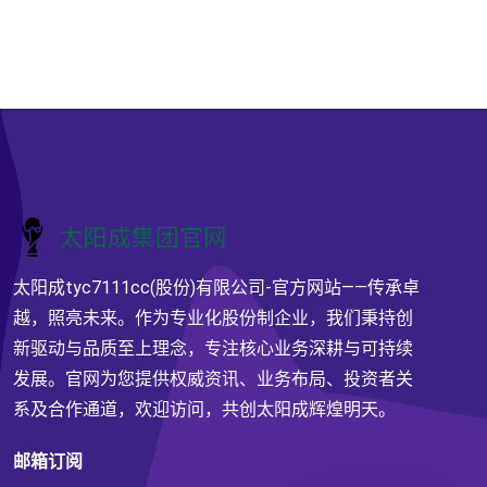
太阳成tyc7111cc(股份)有限公司-官方网站——传承卓
越，照亮未来。作为专业化股份制企业，我们秉持创
新驱动与品质至上理念，专注核心业务深耕与可持续
发展。官网为您提供权威资讯、业务布局、投资者关
系及合作通道，欢迎访问，共创太阳成辉煌明天。
邮箱订阅