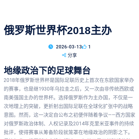
俄罗斯世界杯2018主办
2026-03-13
1
分享
地缘政治下的足球舞台
2018年俄罗斯世界杯是国际足联历史上首次在东欧国家举办
的赛事，也是继1930年乌拉圭之后，又一次由非传统西欧或
南美强国主办的世界杯。选择俄罗斯作为主办国，不仅是一
次地理上的突破，更折射出国际足联在全球化扩张中的战略
意图。然而，这一决定自公布之初便伴随着争议——西方国家
对俄罗斯政治体制、人权记录及2014年克里米亚事件的持续
批评，使得赛事从筹备阶段就笼罩在地缘政治的阴影之下。