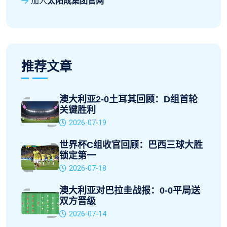
加入
太阳成集团官网
推荐文章
澳大利亚2-0土耳其回顾：D组首轮
关键胜利
2026-07-19
世界杯C组收官回顾：巴西三球大胜
锁定第一
2026-07-18
澳大利亚对巴拉圭战报：0-0平局送
双方晋级
2026-07-14