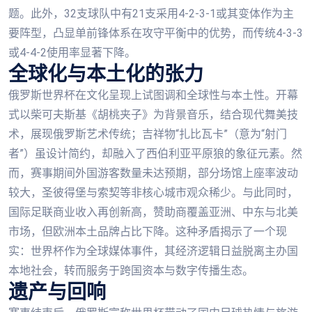
题。此外，32支球队中有21支采用4-2-3-1或其变体作为主
要阵型，凸显单前锋体系在攻守平衡中的优势，而传统4-3-3
或4-4-2使用率显著下降。
全球化与本土化的张力
俄罗斯世界杯在文化呈现上试图调和全球性与本土性。开幕
式以柴可夫斯基《胡桃夹子》为背景音乐，结合现代舞美技
术，展现俄罗斯艺术传统；吉祥物“扎比瓦卡”（意为“射门
者”）虽设计简约，却融入了西伯利亚平原狼的象征元素。然
而，赛事期间外国游客数量未达预期，部分场馆上座率波动
较大，圣彼得堡与索契等非核心城市观众稀少。与此同时，
国际足联商业收入再创新高，赞助商覆盖亚洲、中东与北美
市场，但欧洲本土品牌占比下降。这种矛盾揭示了一个现
实：世界杯作为全球媒体事件，其经济逻辑日益脱离主办国
本地社会，转而服务于跨国资本与数字传播生态。
遗产与回响