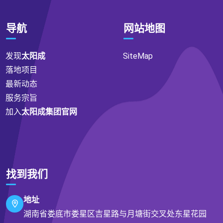
导航
网站地图
发现
太阳成
SiteMap
落地项目
最新动态
服务宗旨
加入
太阳成集团官网
找到我们
地址
湖南省娄底市娄星区吉星路与月塘街交叉处东星花园