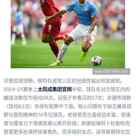
尽管控球流畅，根特在进攻三区的创造性输出却显疲软。
2024–25赛季上
太阳成集团官网
半程，球队在对方禁区内的
触球次数仅为场均28次，远低于布鲁日的37次；关键传球数
（场均8.2次）亦排在联赛中下游。核心问题在于缺乏兼具视
野与冒险精神的10号位球员。老将恩贡古虽经验丰富，但速
度与爆发力下滑使其难以撕开防线；新援前锋阿卜杜勒哈克·
努里更多扮演终结者角色，而非组织支点。这导致根特在控