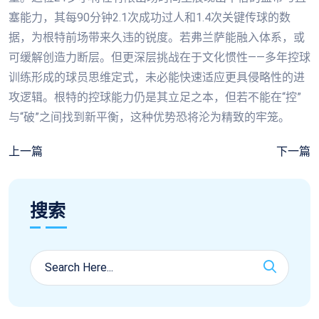
塞能力，其每90分钟2.1次成功过人和1.4次关键传球的数
据，为根特前场带来久违的锐度。若弗兰萨能融入体系，或
可缓解创造力断层。但更深层挑战在于文化惯性——多年控球
训练形成的球员思维定式，未必能快速适应更具侵略性的进
攻逻辑。根特的控球能力仍是其立足之本，但若不能在“控”
与“破”之间找到新平衡，这种优势恐将沦为精致的牢笼。
上一篇
下一篇
搜索