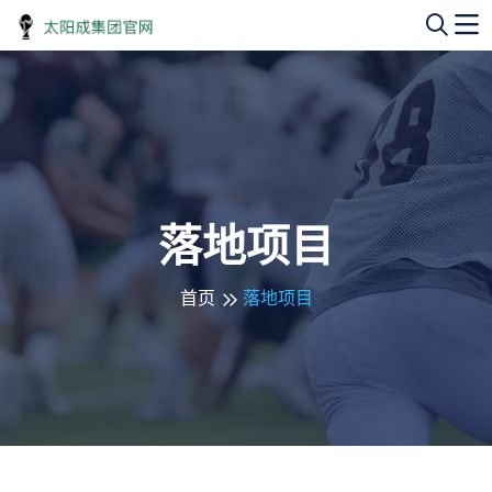
落地项目
首页
落地项目