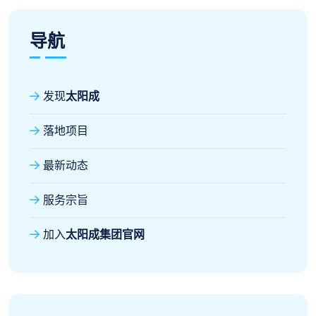
导航
发现
太阳成
落地项目
最新动态
服务宗旨
加入
太阳成集团官网