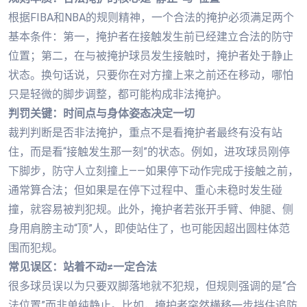
根据FIBA和NBA的规则精神，一个合法的掩护必须满足两个
基本条件：第一，掩护者在接触发生前已经建立合法的防守
位置；第二，在与被掩护球员发生接触时，掩护者处于静止
状态。换句话说，只要你在对方撞上来之前还在移动，哪怕
只是轻微的脚步调整，都可能构成非法掩护。
判罚关键：时间点与身体姿态决定一切
裁判判断是否非法掩护，重点不是看掩护者最终有没有站
住，而是看“接触发生那一刻”的状态。例如，进攻球员刚停
下脚步，防守人立刻撞上——如果停下动作完成于接触之前，
通常算合法；但如果是在停下过程中、重心未稳时发生碰
撞，就容易被判犯规。此外，掩护者若张开手臂、伸腿、侧
身用肩膀主动“顶”人，即使站住了，也可能因超出圆柱体范
围而犯规。
常见误区：站着不动≠一定合法
很多球员误以为只要双脚落地就不犯规，但规则强调的是“合
法位置”而非单纯静止。比如，掩护者突然横移一步挡住追防