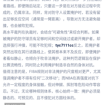
者路线，即便随后站定，只要这一步是在对方接近过程中完
成的，仍属非法。同样，背对防守人设置掩护时，若没有留
出足够反应空间（通常是一臂距离），导致对方无法避免碰
撞，也会被吹犯规。
高水平裁判在执裁时，会结合“可避免性”来综合判断。如果
被掩护的防守球员有足够时间和空间绕过或避开掩护者，却
选择强行冲撞，可能不吹犯规；
tyc7111cc
反之，若掩护者
突然出现在其行进路线上，使其根本来不及反应，即便掩护
者看似静止，也倾向于吹非法掩护。这种判罚逻辑旨在保护
比赛流畅性，同时防止利用掩护制造非自然的身体对抗。
值得注意的是，FIBA规则对非法掩护的尺度相对更严，尤其
强调掩护者不得有任何“二次移动”；而NBA在高强度对抗下
允许一定程度的身体接触，但对伸腿、挥肘等危险动作零容
忍。不过，无论哪种规则体系，核心始终一致：掩护必须是
静态的、可预见的、且不侵犯对方圆柱体的。