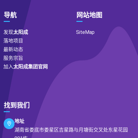
导航
网站地图
发现
太阳成
SiteMap
落地项目
最新动态
服务宗旨
加入
太阳成集团官网
找到我们
地址
湖南省娄底市娄星区吉星路与月塘街交叉处东星花园