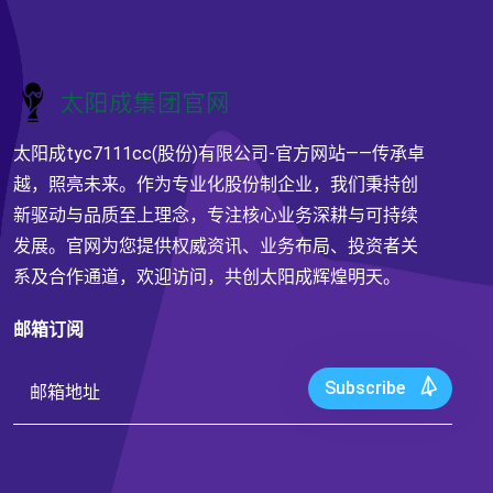
太阳成tyc7111cc(股份)有限公司-官方网站——传承卓
越，照亮未来。作为专业化股份制企业，我们秉持创
新驱动与品质至上理念，专注核心业务深耕与可持续
发展。官网为您提供权威资讯、业务布局、投资者关
系及合作通道，欢迎访问，共创太阳成辉煌明天。
邮箱订阅
Subscribe