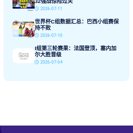
32强战惊险过关
2026-07-11
世界杯C组数据汇总：巴西小组赛保
持不败
2026-07-10
I组第三轮赛果：法国登顶，塞内加
尔大胜晋级
2026-07-04