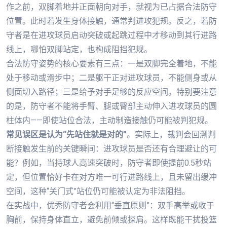
作之前，双脚着地并正面朝向对手，就视为已占据合法防守
位置。此时若发生身体接触，通常判进攻犯规。反之，若防
守者是在进攻球员启动突破或起跳过程中才移动到其行进路
线上，哪怕双脚站定，也构成阻挡犯规。
合法防守姿势的核心要素有三点：一是双脚完全着地，不能
处于移动或滑步中；二是躯干正对进攻球员，不能侧身或从
侧面切入路径；三是给予对手足够的反应空间。特别要注意
的是，防守者不能将手臂、腿或臀部主动伸入进攻球员的圆
柱体内——即使站位合法，主动制造接触仍可能被判犯规。
常见误区是认为“先站住就是对的”
。实际上，裁判会回溯判
断接触发生前的关键瞬间：进攻球员是否还有合理避让的可
能？例如，当持球人高速突破时，防守者即使提前0.5秒站
定，但位置恰好卡在对方唯一可行进路线上，且未留出缓冲
空间，这种“关门式”站位仍可能被认定为非法阻挡。
在实战中，优秀防守者会利用“垂直原则”：双手高举或收于
胸前，保持身体直立，避免前倾或探肩。这样既能干扰投篮