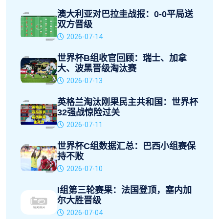
澳大利亚对巴拉圭战报：0-0平局送
双方晋级
2026-07-14
世界杯B组收官回顾：瑞士、加拿
大、波黑晋级淘汰赛
2026-07-13
英格兰淘汰刚果民主共和国：世界杯
32强战惊险过关
2026-07-11
世界杯C组数据汇总：巴西小组赛保
持不败
2026-07-10
I组第三轮赛果：法国登顶，塞内加
尔大胜晋级
2026-07-04