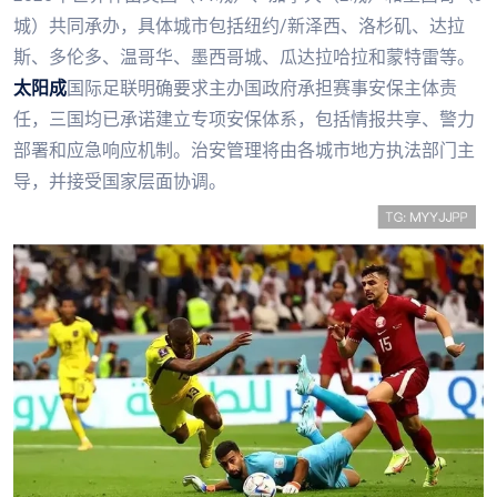
城）共同承办，具体城市包括纽约/新泽西、洛杉矶、达拉
斯、多伦多、温哥华、墨西哥城、瓜达拉哈拉和蒙特雷等。
太阳成
国际足联明确要求主办国政府承担赛事安保主体责
任，三国均已承诺建立专项安保体系，包括情报共享、警力
部署和应急响应机制。治安管理将由各城市地方执法部门主
导，并接受国家层面协调。