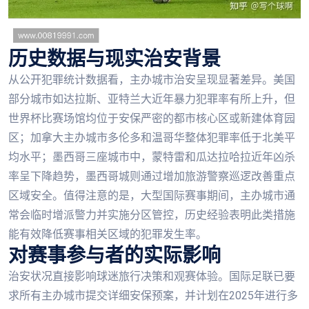
历史数据与现实治安背景
从公开犯罪统计数据看，主办城市治安呈现显著差异。美国
部分城市如达拉斯、亚特兰大近年暴力犯罪率有所上升，但
世界杯比赛场馆均位于安保严密的都市核心区或新建体育园
区；加拿大主办城市多伦多和温哥华整体犯罪率低于北美平
均水平；墨西哥三座城市中，蒙特雷和瓜达拉哈拉近年凶杀
率呈下降趋势，墨西哥城则通过增加旅游警察巡逻改善重点
区域安全。值得注意的是，大型国际赛事期间，主办城市通
常会临时增派警力并实施分区管控，历史经验表明此类措施
能有效降低赛事相关区域的犯罪发生率。
对赛事参与者的实际影响
治安状况直接影响球迷旅行决策和观赛体验。国际足联已要
求所有主办城市提交详细安保预案，并计划在2025年进行多