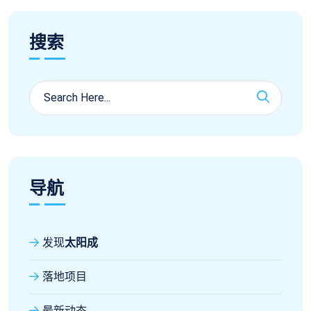
搜索
导航
发现
太阳成
落地项目
最新动态