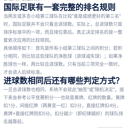
国际足联有一套完整的排名规则
当两支或多支小组第三球队在比较“谁是成绩更好的第三名”
时，国际足联并不会只看总进球数。实际上，总进球数只是
排序标准中的一项，而且排位靠后。真正决定排名的是一整
套依次应用的比较规则。
具体顺序如下：首先是所有小组第三球队之间的积分；若积
分相同，则比较这些球队的净胜球（进球减失球）；如果净
胜球也一样，再比较总进球数。只有当前三项完全一致时，
才会进入后续标准。
进球数相同后还有哪些判定方式？
一旦总进球数也相同，系统不会就此“抽签”或“随机决定”。接
下来会参考公平竞赛积分——也就是黄牌、红牌的数量。黄牌
扣1分，间接红牌（两黄变一红）扣3分，直接红牌扣4分，
黄牌+直接红牌则扣5分。扣分越少（即纪律越好）的球队排
名越靠前。