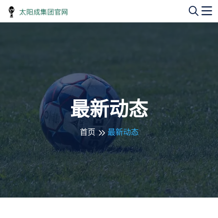
最新动态
首页
最新动态