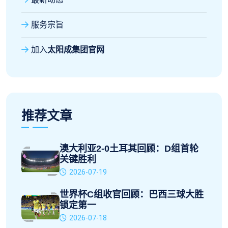
服务宗旨
加入
太阳成集团官网
推荐文章
澳大利亚2-0土耳其回顾：D组首轮
关键胜利
2026-07-19
世界杯C组收官回顾：巴西三球大胜
锁定第一
2026-07-18