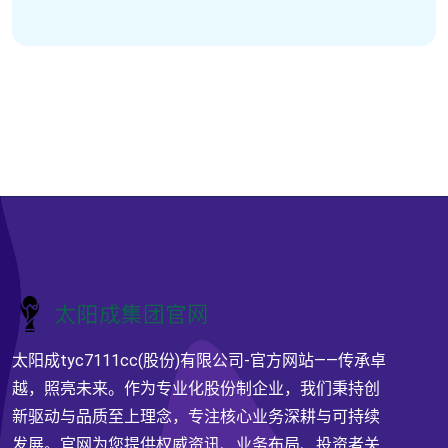
太阳成tyc7111cc(股份)有限公司-官方网站——传承卓
越，照亮未来。作为专业化股份制企业，我们秉持创
新驱动与品质至上理念，专注核心业务深耕与可持续
发展。官网为您提供权威资讯、业务布局、投资者关